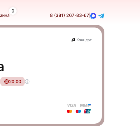
0
зина
8 (381) 267-83-67
|
Концерт
а
20:00