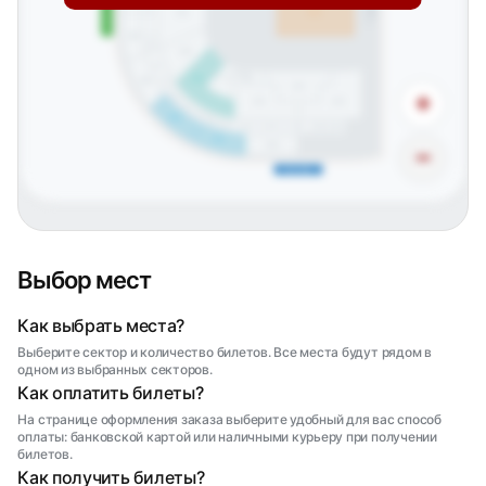
Центральный вход
Сцена
101
04
Партер
220
03
116
02
АЙС БУНКЕР
115
219
КЛУБ
113
01
+
К33
114
112
К32
К31
218
К30
К29
К28
К26
К25
К27
К24
217
216
−
Южная трибуна
Выбор мест
Как выбрать места?
Выберите сектор и количество билетов. Все места будут рядом в
одном из выбранных секторов.
Как оплатить билеты?
На странице оформления заказа выберите удобный для вас способ
оплаты: банковской картой или наличными курьеру при получении
билетов.
Как получить билеты?