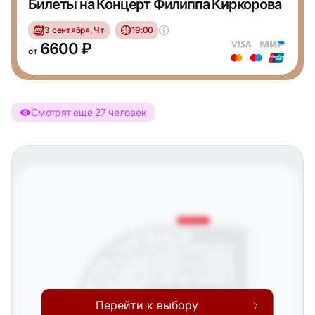
Билеты на Концерт Филиппа Киркорова
3 сентября, Чт
19:00
6600 ₽
от
Смотрят еще 27 человек
Северная трибуна
205
204
VVIP1
VVIP2
М13
М12
203
М11
М10
ФАН-СЕКТОР
СОПЕРНИКА
FONBET БИЗНЕС-КЛУБ
М9
М8
G-DRIVE БИЗНЕС-КЛУБ
105 FONBET БИЗНЕС-КЛУБ
07
103
104
106
202
105
06
102
Перейти к выбору
05
201